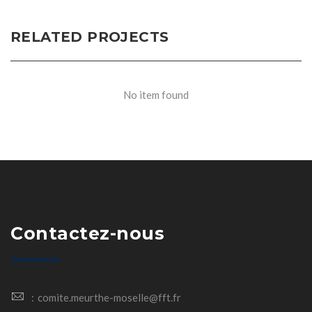
RELATED PROJECTS
No item found
Contactez-nous
comite.meurthe-moselle@fft.fr